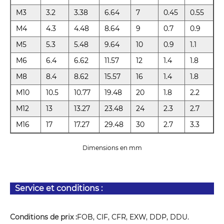
M3
3.2
3.38
6.64
7
0.45
0.55
M4
4.3
4.48
8.64
9
0.7
0.9
M5
5.3
5.48
9.64
10
0.9
1.1
M6
6.4
6.62
11.57
12
1.4
1.8
M8
8.4
8.62
15.57
16
1.4
1.8
M10
10.5
10.77
19.48
20
1.8
2.2
M12
13
13.27
23.48
24
2.3
2.7
M16
17
17.27
29.48
30
2.7
3.3
Dimensions en mm
Service et conditions :
Conditions de prix :
FOB, CIF, CFR, EXW, DDP, DDU.